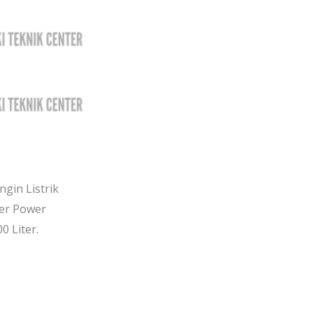
in Listrik
per Power
 Liter.