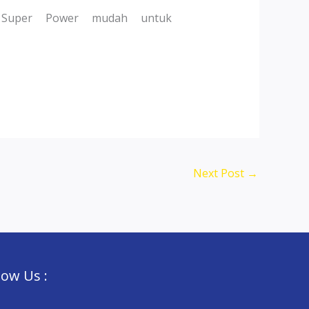
 Super Power mudah untuk
Next Post
→
low Us :