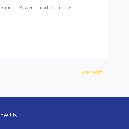
 Super Power mudah untuk
Next Post
→
low Us :