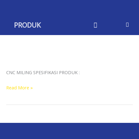
Skip
to
content
PRODUK
CNC
MILING
CNC MILING SPESIFIKASI PRODUK :
Read More »