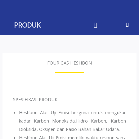
Skip
to
content
PRODUK
FOUR GAS HESHBON
SPESIFIKASI PRODUK :
Heshbon Alat Uji Emisi berguna untuk mengukur
kadar Karbon Monoksida,Hidro Karbon, Karbon
Dioksida, Oksigen dan Rasio Bahan Bakar Udara.
Heshbon Alat Uji Emisi memiliki waktu respon yang