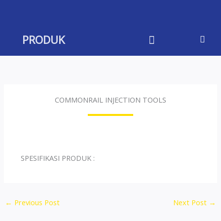
Skip
to
content
PRODUK
COMMONRAIL INJECTION TOOLS
SPESIFIKASI PRODUK :
←
Previous Post
Next Post
→